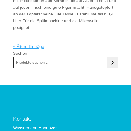
mit Pusteblumen aus Keramik die auf Akzente setzt und
auf jedem Tisch eine gute Figur macht. Handgetöpfert
an der Töpferscheibe. Die Tasse Pusteblume fasst 0,4
Liter Für die Spülmaschine und die Mikrowelle
geeignet,...
« Ältere Einträge
Suchen
Kontakt
Wassermann Hannover