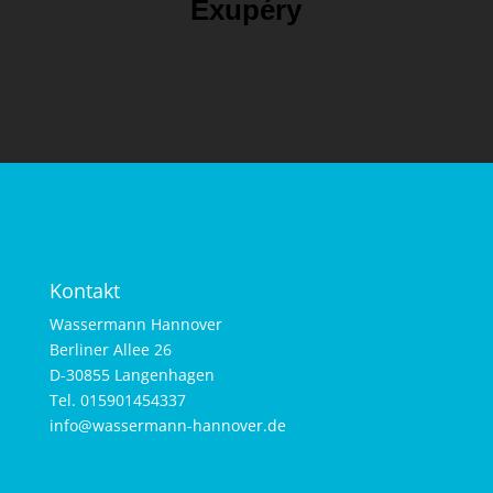
Exup
éry
Kontakt
Wassermann Hannover
Berliner Allee 26
D-30855 Langenhagen
Tel. 015901454337
info@wassermann-hannover.de