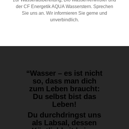
der CF Energetik AQUA Wasserstern. Sprechen
Sie uns an. Wir informieren Sie gerne und
unverbindlich.
“Wasser – es ist nicht
so, dass man dich
zum Leben braucht:
Du selbst bist das
Leben!
Du durchdringst uns
als Labsal, dessen