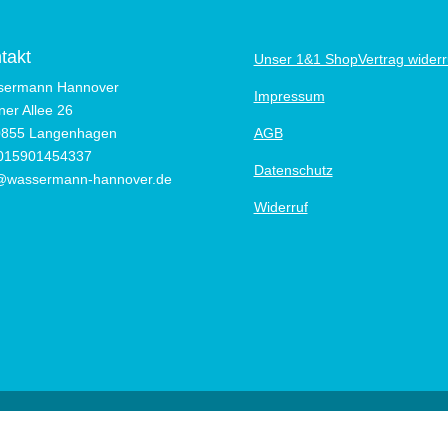
takt
Unser 1&1 Shop
Vertrag wider
sermann Hannover
Impressum
iner Allee 26
0855 Langenhagen
AGB
 015901454337
Datenschutz
@wassermann-hannover.de
Widerruf