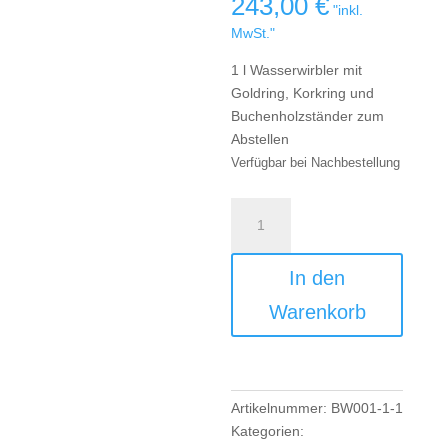
243,00
€
"inkl.
MwSt."
1 l Wasserwirbler mit
Goldring, Korkring und
Buchenholzständer zum
Abstellen
Verfügbar bei Nachbestellung
1
l
Bio
In den
Wasserwirbler
mit
Warenkorb
Goldring,
Korkring
und
Buchenholzständer
Artikelnummer:
BW001-1-1
Menge
Kategorien: