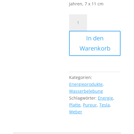
Jahren, 7 x 11 cm
Tesla
Purpur
Energie
In den
Platte
Menge
Warenkorb
Kategorien:
Energieprodukte
,
Wasserbelebung
Schlagwörter:
Energie
,
Platte
,
Purpur
,
Tesla
,
Weber