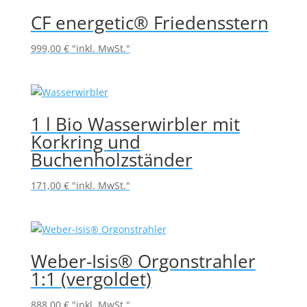
CF energetic® Friedensstern
999,00
€
"inkl. MwSt."
1 l Bio Wasserwirbler mit
Korkring und
Buchenholzständer
171,00
€
"inkl. MwSt."
Weber-Isis® Orgonstrahler
1:1 (vergoldet)
888,00
€
"inkl. MwSt."