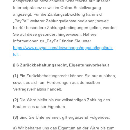
entsprechend bezeichneten Schaltfläche auf unserer
Internetpräsenz sowie im Online-Bestellvorgang
angezeigt. Für die Zahlungsabwicklung kann sich
„PayPal“ weiterer Zahlungsdienste bedienen; soweit
hierfür besondere Zahlungsbedingungen gelten, werden
Sie auf diese gesondert hingewiesen. Nähere
Informationen zu „PayPal“ finden Sie unter
https://www.paypal.com/de/webapps/mpp/ua/legalhub-
full
.
§ 6 Zurückbehaltungsrecht
, Eigentumsvorbehalt
(1)
Ein Zurückbehaltungsrecht können Sie nur ausüben,
soweit es sich um Forderungen aus demselben
Vertragsverhältnis handelt.
(2)
Die Ware bleibt bis zur vollständigen Zahlung des
Kaufpreises unser Eigentum.
(3)
Sind Sie Unternehmer, gilt ergänzend Folgendes:
a) Wir behalten uns das Eigentum an der Ware bis zum